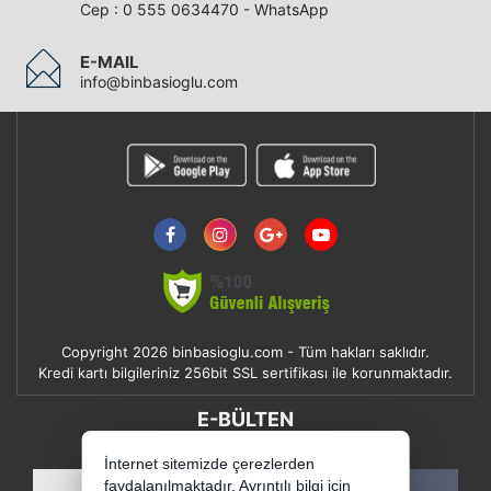
Cep : 0 555 0634470 - WhatsApp
E-MAIL
info@binbasioglu.com
Copyright 2026 binbasioglu.com - Tüm hakları saklıdır.
Kredi kartı bilgileriniz 256bit SSL sertifikası ile korunmaktadır.
E-BÜLTEN
YENI VE INDIRIMLI ÜRÜNLERDEN HABERDAR OLUN !
İnternet sitemizde çerezlerden
faydalanılmaktadır. Ayrıntılı bilgi için