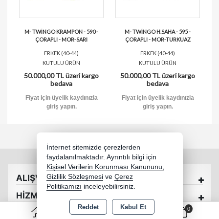
M- TWİNGO KRAMPON - 590 -
M- TWİNGO H.SAHA - 595 -
ÇORAPLI - MOR-SARI
ÇORAPLI - MOR-TURKUAZ
ERKEK (40-44)
ERKEK (40-44)
KUTULU ÜRÜN
KUTULU ÜRÜN
50.000,00 TL üzeri kargo
50.000,00 TL üzeri kargo
bedava
bedava
Fiyat için üyelik kaydınızla
Fiyat için üyelik kaydınızla
giriş yapın.
giriş yapın.
İnternet sitemizde çerezlerden
faydalanılmaktadır. Ayrıntılı bilgi için
Kişisel Verilerin Korunması Kanununu,
ALIŞVERİŞ
Gizlilik Sözleşmesi
ve
Çerez
Politikamızı
inceleyebilirsiniz.
HİZMETLER
Reddet
Kabul Et
0
İRTİBAT